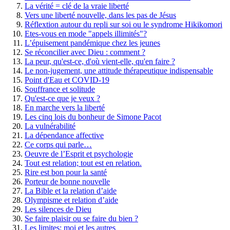
La vérité = clé de la vraie liberté
Vers une liberté nouvelle, dans les pas de Jésus
Réflextion autour du repli sur soi ou le syndrome Hikikomori
Etes-vous en mode "appels illimités"?
L’épuisement pandémique chez les jeunes
Se réconcilier avec Dieu : comment ?
La peur, qu'est-ce, d'où vient-elle, qu'en faire ?
Le non-jugement, une attitude thérapeutique indispensable
Point d'Eau et COVID-19
Souffrance et solitude
Qu'est-ce que je veux ?
En marche vers la liberté
Les cinq lois du bonheur de Simone Pacot
La vulnérabilité
La dépendance affective
Ce corps qui parle…
Oeuvre de l’Esprit et psychologie
Tout est relation; tout est en relation.
Rire est bon pour la santé
Porteur de bonne nouvelle
La Bible et la relation d’aide
Olympisme et relation d’aide
Les silences de Dieu
Se faire plaisir ou se faire du bien ?
Les limites: moi et les autres