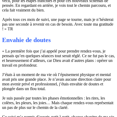
vécu, pour les étapes franchies et pour ces nouveaux schémas de
pensée. En regardant en arrière, je vois tout le chemin parcouru, et
cela fait vraiment du bien.
Après tous ces mois de suivi, une page se tourne, mais je n’hésiterai
pas une seconde à revenir en cas de besoin. Avec toute ma gratitude
! » TR
Envahie de doutes
« La première fois que j’ai appelé pour prendre rendez-vous, je
pensais qu’en quelques séances tout serait réglé. Ce ne fut pas le cas,
et heureusement d’ailleurs, car Dieu avait d’autres plans : opérer un
travail en profondeur.
J’étais à un moment de ma vie où l’épuisement physique et mental
avait pris une grande place. Je n’avais aucune direction claire pour
mon avenir privé et professionnel, j’étais envahie de doutes et
plongée dans un flou total.
Je suis passée par toutes les phases émotionnelles : les rires, les
colères, les pleurs, les joies… Mais chaque rendez-vous représentait
un pas de plus sur le chemin de la clarté.
Ce suivi m’a permis d’ouvrir, petit à petit, chaque chapitre de ma vie