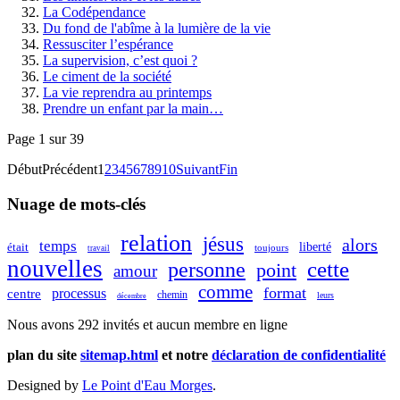
La Codépendance
Du fond de l'abîme à la lumière de la vie
Ressusciter l’espérance
La supervision, c’est quoi ?
Le ciment de la société
La vie reprendra au printemps
Prendre un enfant par la main…
Page 1 sur 39
Début
Précédent
1
2
3
4
5
6
7
8
9
10
Suivant
Fin
Nuage de mots-clés
relation
jésus
alors
temps
était
liberté
toujours
travail
nouvelles
cette
personne
point
amour
comme
format
processus
centre
chemin
leurs
décembre
Nous avons 292 invités et aucun membre en ligne
plan du site
sitemap.html
et notre
déclaration de confidentialité
Designed by
Le Point d'Eau Morges
.