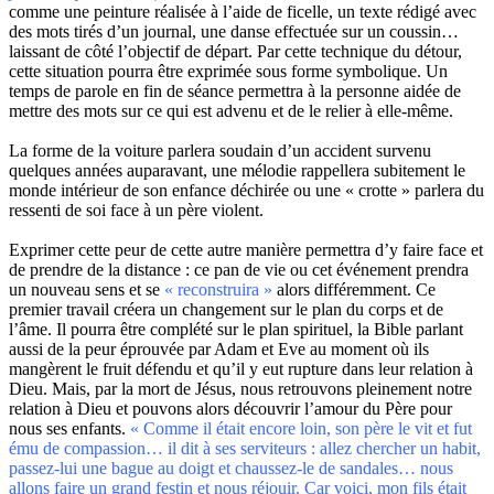
comme une peinture réalisée à l’aide de ficelle, un texte rédigé avec
des mots tirés d’un journal, une danse effectuée sur un coussin…
laissant de côté l’objectif de départ. Par cette technique du détour,
cette situation pourra être exprimée sous forme symbolique. Un
temps de parole en fin de séance permettra à la personne aidée de
mettre des mots sur ce qui est advenu et de le relier à elle-même.
La forme de la voiture parlera soudain d’un accident survenu
quelques années auparavant, une mélodie rappellera subitement le
monde intérieur de son enfance déchirée ou une « crotte » parlera du
ressenti de soi face à un père violent.
Exprimer cette peur de cette autre manière permettra d’y faire face et
de prendre de la distance : ce pan de vie ou cet événement prendra
un nouveau sens et se
« reconstruira »
alors différemment. Ce
premier travail créera un changement sur le plan du corps et de
l’âme. Il pourra être complété sur le plan spirituel, la Bible parlant
aussi de la peur éprouvée par Adam et Eve au moment où ils
mangèrent le fruit défendu et qu’il y eut rupture dans leur relation à
Dieu. Mais, par la mort de Jésus, nous retrouvons pleinement notre
relation à Dieu et pouvons alors découvrir l’amour du Père pour
nous ses enfants.
« Comme il était encore loin, son père le vit et fut
ému de compassion… il dit à ses serviteurs : allez chercher un habit,
passez-lui une bague au doigt et chaussez-le de sandales… nous
allons faire un grand festin et nous réjouir. Car voici, mon fils était