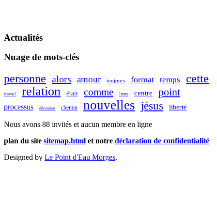
Actualités
Nuage de mots-clés
cette
personne
alors
amour
format
temps
toujours
relation
point
comme
centre
était
leurs
travail
nouvelles
jésus
processus
liberté
chemin
décembre
Nous avons 88 invités et aucun membre en ligne
plan du site
sitemap.html
et notre
déclaration de confidentialité
Designed by
Le Point d'Eau Morges
.