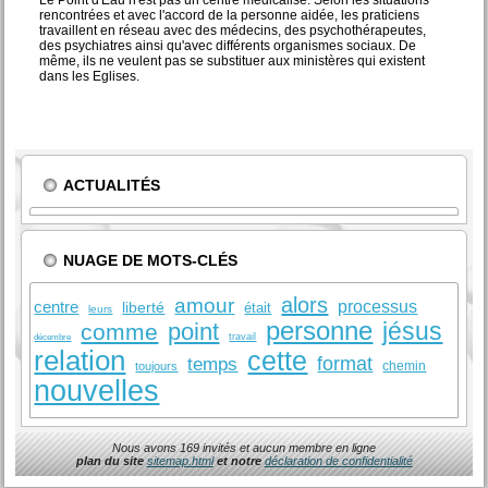
Le Point d'Eau n'est pas un centre médicalisé. Selon les situations
rencontrées et avec l'accord de la personne aidée, les praticiens
travaillent en réseau avec des médecins, des psychothérapeutes,
des psychiatres ainsi qu'avec différents organismes sociaux. De
même, ils ne veulent pas se substituer aux ministères qui existent
dans les Eglises.
ACTUALITÉS
NUAGE DE MOTS-CLÉS
alors
amour
centre
processus
liberté
était
leurs
personne
jésus
point
comme
travail
décembre
relation
cette
format
temps
chemin
toujours
nouvelles
Nous avons 169 invités et aucun membre en ligne
plan du site
sitemap.html
et notre
déclaration de confidentialité