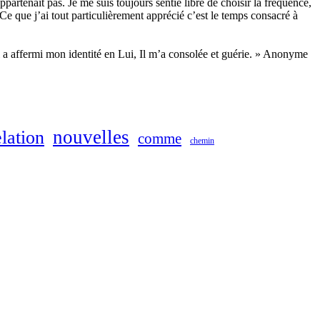
tenait pas. Je me suis toujours sentie libre de choisir la fréquence,
Ce que j’ai tout particulièrement apprécié c’est le temps consacré à
Il a affermi mon identité en Lui, Il m’a consolée et guérie. » Anonyme
nouvelles
elation
comme
chemin