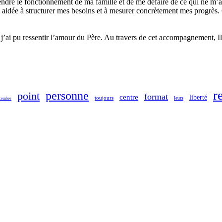
e le fonctionnement de ma famille et de me défaire de ce qui ne m’appar
a aidée à structurer mes besoins et à mesurer concrètement mes progrès. 
es j’ai pu ressentir l’amour du Père. Au travers de cet accompagnement, 
r
personne
point
format
centre
liberté
toujours
leurs
cembre