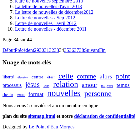
lettre de nouvelles septembre 2013
La lettre de nouvelles d'avril 2013
La lettre de nouvelles de décembre2012
Lettre de nouvelles - Sep 2012
Lettre de nouvelles - avril 2012
Lettre de nouvelles - décembre 2011
Page 34 sur 44
Début
Précédent
29
30
31
32
33
34
35
36
37
38
Suivant
Fin
Nuage de mots-clés
cette
point
comme
alors
centre
liberté
était
décembre
relation
jésus
amour
temps
processus
toujours
leurs
nouvelles
personne
format
chemin
travail
Nous avons 55 invités et aucun membre en ligne
plan du site
sitemap.html
et notre
déclaration de confidentialité
Designed by
Le Point d'Eau Morges
.