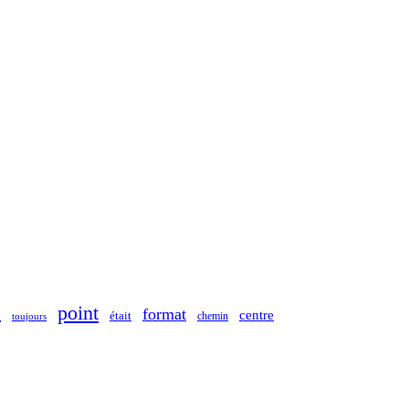
point
s
format
centre
était
chemin
toujours